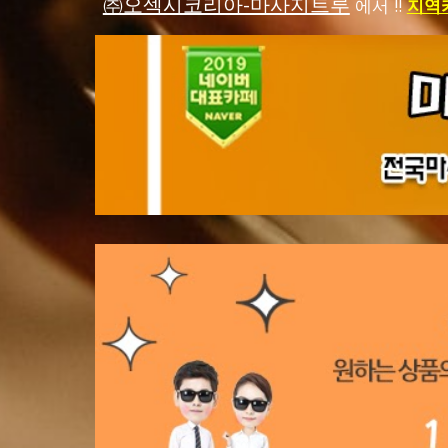
㈜오섹시코리아-마사지트루
에서 !!
지역카