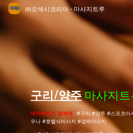
㈜오섹시코리아 - 마사지트루
Sk
구리/양주
마사지트
네이버인기 검색어
: #
구리
#
양주
#
스포츠마
우나
#
호텔식마사지
#
경락마사지