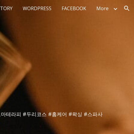
STORY
WORDPRESS
FACEBOOK
More
ion
로마테라피
#
두리코스
#
홈케어
#
왁싱
#
스파사