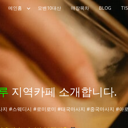
메인홈
모밴10대산
매장목차
BLOG
TI
ip to main content
Skip to navigat
루
지역카페 소개합니다.
사지
#
스웨디시
#
로미로미
#
태국마사지
#
중국마사지
#
아