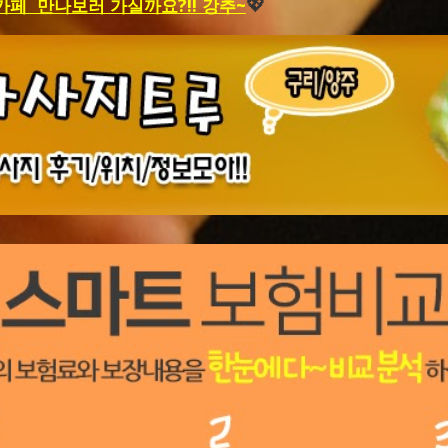
페 만나보러 가실까요?!! 강추~
💖