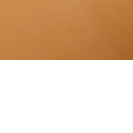
메인홈
스웨디시
스포츠마사지
태국마사지
로미로미
아로마테라피
중국마사지
홈케어